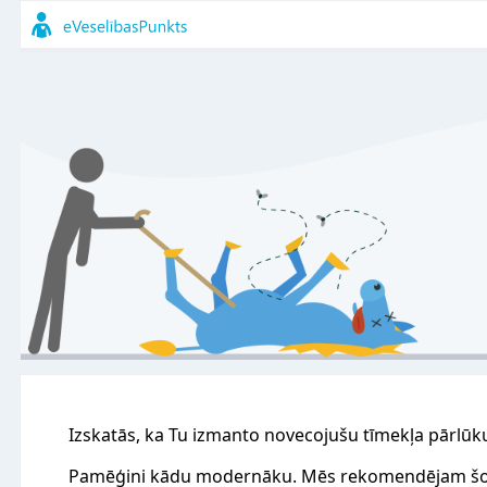
Izskatās, ka Tu izmanto novecojušu tīmekļa pārlūk
Pamēģini kādu modernāku. Mēs rekomendējam šo